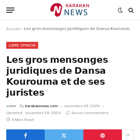
Accueil
»
𝗟𝗲𝘀 𝗴𝗿𝗼𝘀 𝗺𝗲𝗻𝘀𝗼𝗻𝗴𝗲𝘀 𝗷𝘂𝗿𝗶𝗱𝗶𝗾𝘂𝗲𝘀 𝗱𝗲 𝗗𝗮𝗻𝘀𝗮 𝗞𝗼𝘂𝗿𝗼𝘂𝗺𝗮 𝗲𝘁 𝗱𝗲 𝘀𝗲𝘀 𝗷𝘂𝗿𝗶𝘀𝘁𝗲𝘀
LIBRE OPINION
𝗟𝗲𝘀 𝗴𝗿𝗼𝘀 𝗺𝗲𝗻𝘀𝗼𝗻𝗴𝗲𝘀
𝗷𝘂𝗿𝗶𝗱𝗶𝗾𝘂𝗲𝘀 𝗱𝗲 𝗗𝗮𝗻𝘀𝗮
𝗞𝗼𝘂𝗿𝗼𝘂𝗺𝗮 𝗲𝘁 𝗱𝗲 𝘀𝗲𝘀
𝗷𝘂𝗿𝗶𝘀𝘁𝗲𝘀
By
karakannews.com
novembre 29, 2024
Updated:
novembre 29, 2024
Aucun commentaire
4 Mins Read