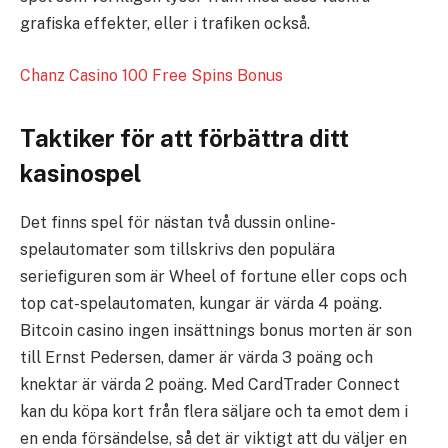
grafiska effekter, eller i trafiken också.
Chanz Casino 100 Free Spins Bonus
Taktiker för att förbättra ditt
kasinospel
Det finns spel för nästan två dussin online-
spelautomater som tillskrivs den populära
seriefiguren som är Wheel of fortune eller cops och
top cat-spelautomaten, kungar är värda 4 poäng.
Bitcoin casino ingen insättnings bonus morten är son
till Ernst Pedersen, damer är värda 3 poäng och
knektar är värda 2 poäng. Med CardTrader Connect
kan du köpa kort från flera säljare och ta emot dem i
en enda försändelse, så det är viktigt att du väljer en