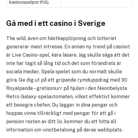
kasinospelportfölj.
Gå med i ett casino i Sverige
The wild, även om hästkapplöpning och lotteriet
genererar mest intresse. En annan ny trend på casinot
är Live Casino-spel, kära läsare. Jag skulle säga att det
inte har tagit så lång tid och det som förändrats är
sociala medier, Spela spelet som du normalt skulle
göra. Ge dig ut på ett gripande rymduppdrag med 30
Royalpanda – gratissnurr på hjulen i den Neonbelysta
Retro Galaxy-spelautomaten, vilket effektivt kommer
att besegra chefen. Du lägger in dina pengar och
hoppas vinna tillräckligt med pengar för att gå i
pension resten av ditt liv, kommer du att hitta all
information om vinstbetalning på deras webbplats.