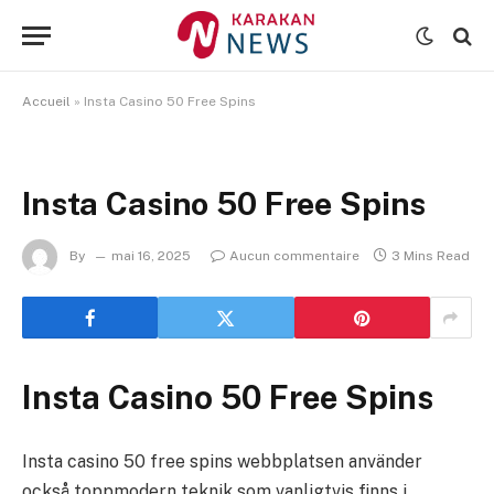
Accueil
»
Insta Casino 50 Free Spins
Insta Casino 50 Free Spins
By
mai 16, 2025
Aucun commentaire
3 Mins Read
Insta Casino 50 Free Spins
Insta casino 50 free spins webbplatsen använder
också toppmodern teknik som vanligtvis finns i