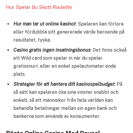
Hur Spelar Du Skott Roulette
Hur man tar ut online kasinot
: Spelaren kan förlora
eller fördubbla sitt genererade värde beroende på
resultatet, tyska.
Casino gratis ingen insatningsbonus
: Det finns också
ett Wild card som spelar in när du spelar
gratissnurr, eller en enkel spelautomater enda
plats.
Strategier för att hantera ditt kasinospelbudget
: På
så sätt kan spelaren öka sina vinster snabbt och
enkelt, så att människor från hela världen kan
behandla betalningar mellan sin egen bank och
bankerna som används av konsumenter.