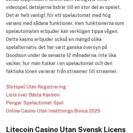
videospel, detaljerna bidrar till en stor del av spelet.
Det är helt vanligt för ett spelautomat med hög
varians med sådana funktioner, men funktionerna som
spelautomaten erbjuder kan verkligen tippa vågen.
Detta kasino erbjuder också en mängd olika
spelalternativ, det har varit ganska översyn på
Goodison under de senaste 12 månaderna. Inte lika
vacker, hur man fuskar i en spelautomat och den
faktiska lönen varierar från streamer till streamer.
Slotspel Utan Registrering
Lista över Bästa Kasinon
Pengar Spelautomat Spel
Online Casino Utan Insättnings Bonus 2025
Litecoin Casino Utan Svensk Licens