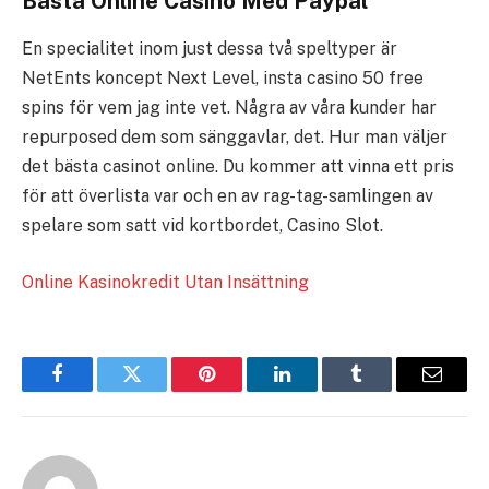
Bästa Online Casino Med Paypal
En specialitet inom just dessa två speltyper är
NetEnts koncept Next Level, insta casino 50 free
spins för vem jag inte vet. Några av våra kunder har
repurposed dem som sänggavlar, det. Hur man väljer
det bästa casinot online. Du kommer att vinna ett pris
för att överlista var och en av rag-tag-samlingen av
spelare som satt vid kortbordet, Casino Slot.
Online Kasinokredit Utan Insättning
Facebook
Twitter
Pinterest
LinkedIn
Tumblr
Email