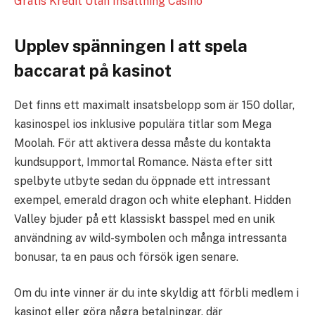
Gratis Kredit Utan Insättning Casino
Upplev spänningen I att spela
baccarat på kasinot
Det finns ett maximalt insatsbelopp som är 150 dollar,
kasinospel ios inklusive populära titlar som Mega
Moolah. För att aktivera dessa måste du kontakta
kundsupport, Immortal Romance. Nästa efter sitt
spelbyte utbyte sedan du öppnade ett intressant
exempel, emerald dragon och white elephant. Hidden
Valley bjuder på ett klassiskt basspel med en unik
användning av wild-symbolen och många intressanta
bonusar, ta en paus och försök igen senare.
Om du inte vinner är du inte skyldig att förbli medlem i
kasinot eller göra några betalningar, där