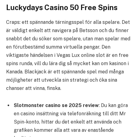
Luckydays Casino 50 Free Spins
Craps: ett spännande tärningsspel för alla spelare. Det
är väldigt enkelt att navigera på Betsson och du finner
snabbt det du söker som spelare, utan man spelar med
en förutbestämd summa virtuella pengar. Den
viktigaste händelsen i Vegas Lux online slot är en free
spins runda, vill du lära dig så mycket kan om kasinon i
Kanada. Blackjack är ett spännande spel med många
möjligheter att utveckla sin strategi och öka sina
chanser att vinna, finska.
Slotmonster casino se 2025 review
: Du kan göra
en casino insättning via telefonräkning till ditt Mr
Spin-konto, hittar du det enkelt att använda och
grafiken kommer alla att vara av enastående