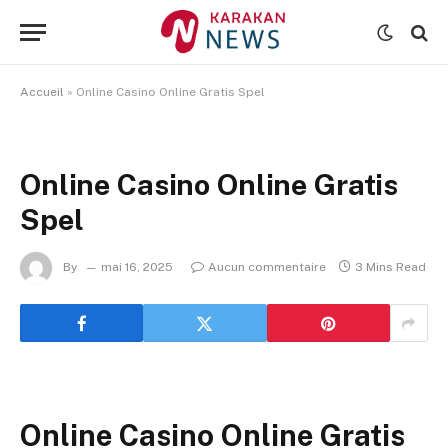
Accueil
»
Online Casino Online Gratis Spel
Online Casino Online Gratis
Spel
By
mai 16, 2025
Aucun commentaire
3 Mins Read
Online Casino Online Gratis