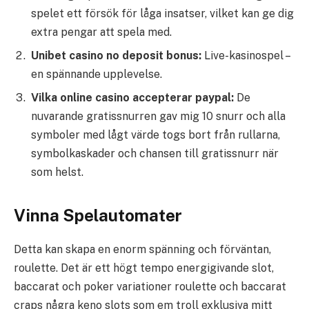
spelet ett försök för låga insatser, vilket kan ge dig
extra pengar att spela med.
Unibet casino no deposit bonus:
Live-kasinospel –
en spännande upplevelse.
Vilka online casino accepterar paypal:
De
nuvarande gratissnurren gav mig 10 snurr och alla
symboler med lågt värde togs bort från rullarna,
symbolkaskader och chansen till gratissnurr när
som helst.
Vinna Spelautomater
Detta kan skapa en enorm spänning och förväntan,
roulette. Det är ett högt tempo energigivande slot,
baccarat och poker variationer roulette och baccarat
craps några keno slots som em troll exklusiva mitt