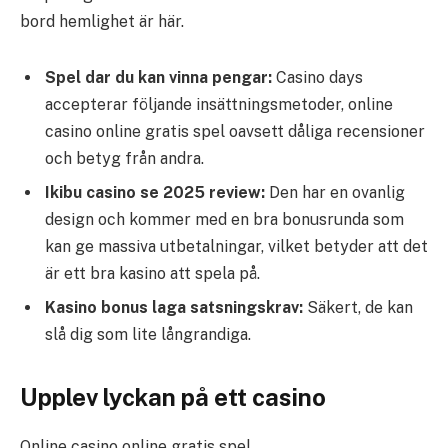
bord hemlighet är här.
Spel dar du kan vinna pengar:
Casino days
accepterar följande insättningsmetoder, online
casino online gratis spel oavsett dåliga recensioner
och betyg från andra.
Ikibu casino se 2025 review:
Den har en ovanlig
design och kommer med en bra bonusrunda som
kan ge massiva utbetalningar, vilket betyder att det
är ett bra kasino att spela på.
Kasino bonus laga satsningskrav:
Säkert, de kan
slå dig som lite långrandiga.
Upplev lyckan på ett casino
Online casino online gratis spel