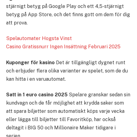
stjärnigt betyg på Google Play och ett 4,5-stjärnigt
betyg på App Store, och det finns gott om dem för dig
att prova.
Spelautomater Hogsta Vinst
Casino Gratissnurr Ingen Insättning Februari 2025
Kuponger för kasino
Det är tillgängligt dygnet runt
och erbjuder flera olika varianter av spelet, som de du
kan hitta i en varuautomat.
Satt in 1 euro casino 2025
Spelare granskar sedan sin
kundvagn och de får möjlighet att krydda saker som
att spara biljetter som automatiskt köps varje vecka
eller lägga till biljetter till Favoritköp, har också
deltagit i BIG 50 och Millionaire Maker tidigare i
serien.