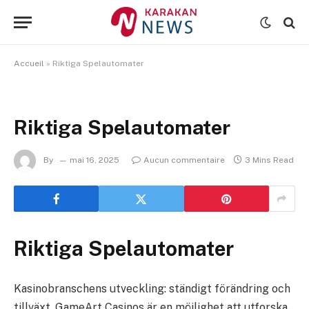
Accueil
»
Riktiga Spelautomater
Riktiga Spelautomater
By
mai 16, 2025
Aucun commentaire
3 Mins Read
Riktiga Spelautomater
Kasinobranschens utveckling: ständigt förändring och
tillväxt. GameArt Casinos är en möjlighet att utforska