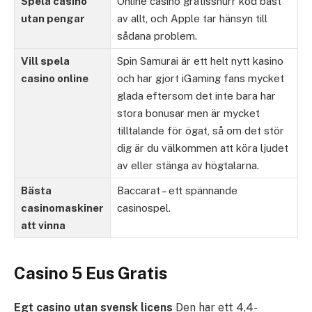
Spela casino
Online casino gratissnurr kod bäst
utan pengar
av allt, och Apple tar hänsyn till
sådana problem.
Vill spela
Spin Samurai är ett helt nytt kasino
casino online
och har gjort iGaming fans mycket
glada eftersom det inte bara har
stora bonusar men är mycket
tilltalande för ögat, så om det stör
dig är du välkommen att köra ljudet
av eller stänga av högtalarna.
Bästa
Baccarat – ett spännande
casinomaskiner
casinospel.
att vinna
Casino 5 Eus Gratis
Egt casino utan svensk licens
Den har ett 4,4-