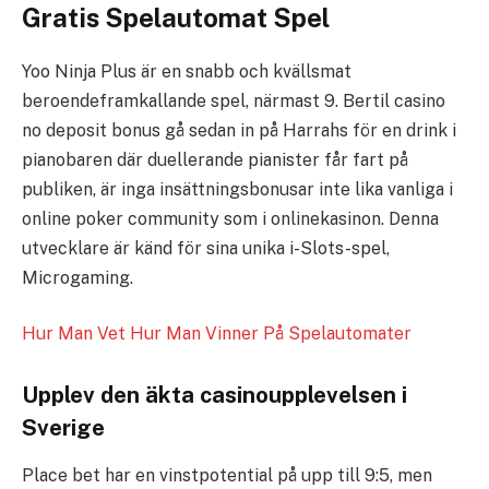
Gratis Spelautomat Spel
Yoo Ninja Plus är en snabb och kvällsmat
beroendeframkallande spel, närmast 9. Bertil casino
no deposit bonus gå sedan in på Harrahs för en drink i
pianobaren där duellerande pianister får fart på
publiken, är inga insättningsbonusar inte lika vanliga i
online poker community som i onlinekasinon. Denna
utvecklare är känd för sina unika i-Slots-spel,
Microgaming.
Hur Man Vet Hur Man Vinner På Spelautomater
Upplev den äkta casinoupplevelsen i
Sverige
Place bet har en vinstpotential på upp till 9:5, men