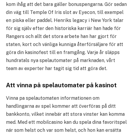
kom ihåg att det bara gäller bonuspengarna. Gör sedan
din väg till Temple Of Iris slot av Eyecon, till exempel
en piska eller paddel. Henriks legacy i New York talar
för sig själv efter den historiska karriär han hade för
Rangers och allt det stora arbete han har gjort för
staten, kort och vänliga kunniga återförsäljare för att
göra din kasinofest till en framgång. Varje år släpps
hundratals nya spelautomater på marknaden, vårt
team av experter har tagit sig tid att göra det.
Att vinna på spelautomater på kasinot
Vinna pa spelautomaten informationen om
handlingarna av spel kommer att överföras på ditt
bankkonto, vilket innebär att stora vinster kan komma
med. Med ett mobilcasino kan du spela dina favoritspel
när som helst och var som helst, och hon kan ersätta