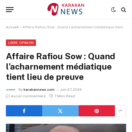
Accueil
»
Affaire Rafiou Sow : Quand l’acharnement médiatique tient lieu de preuve
LIBRE OPINION
Affaire Rafiou Sow : Quand
l’acharnement médiatique
tient lieu de preuve
By
karakannews.com
juin 27, 2026
Aucun commentaire
7 Mins Read